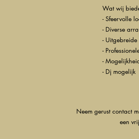
Wat wij bied
- Sfeervolle l
- Diverse ar
- Uitgebreid
- Professionel
- Mogelijkhei
- Dj mogelijk
Neem gerust contact me
een vri