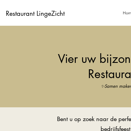
Restaurant LingeZicht
Ho
Vier uw bijzo
Restaura
✨️Samen maken
Bent u op zoek naar de perfec
bedrijfsfee