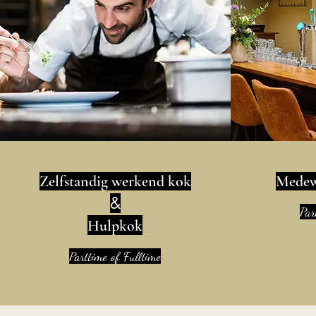
Zelfstandig werkend kok
Medew
&
Par
Hulpkok
Parttime of Fulltime