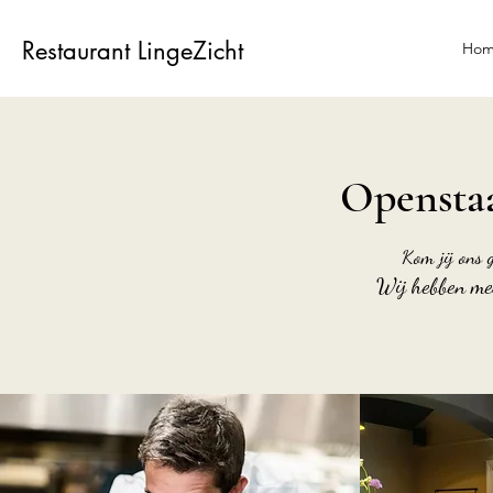
Restaurant LingeZicht
Ho
Openstaa
Kom jij ons 
Wij hebben me