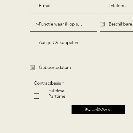
R
Contractbasis
*
e
Fulltime
q
Parttime
u
i
r
Nu solliciteren
e
d