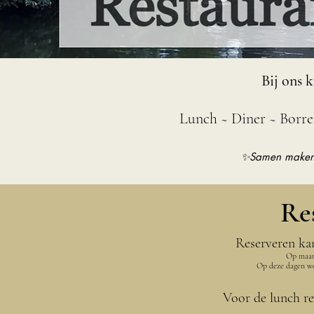
Bij ons k
Lunch ~ Diner ~ Borrel
✨️Samen maken
Re
Reserveren kan
Op maand
Op deze dagen wo
Voor de lunch re