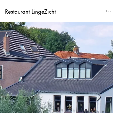
Restaurant LingeZicht
Ho